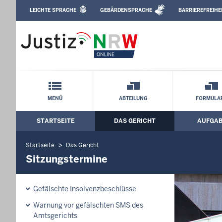
Direkt zum Inhalt
LEICHTE SPRACHE
GEBÄRDENSPRACHE
BARRIEREFREIHE
Leichte Sprache, Gebärdensprachenvideo u
Amtsgericht Bielefeld: Sitzungstermine
Schnellnavigation mit Volltext-Suche
MENÜ
ABTEILUNG
FORMULA
STARTSEITE
DAS GERICHT
AUFGA
Hauptmenü: Hauptnavigation
Startseite
Das Gericht
Sitzungstermine
Gefälschte Insolvenzbeschlüsse
Warnung vor gefälschten SMS des
Amtsgerichts