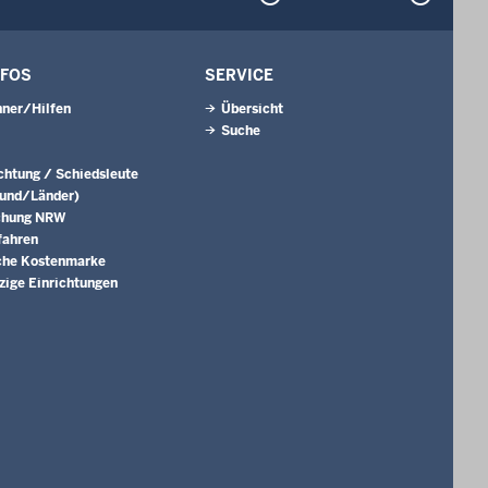
NFOS
SERVICE
ner/Hilfen
Übersicht
Suche
ichtung / Schiedsleute
Bund/Länder)
chung NRW
fahren
che Kostenmarke
ige Einrichtungen