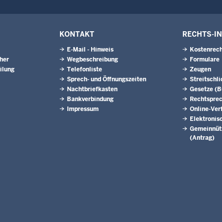
KONTAKT
RECHTS-I
E-Mail - Hinweis
Kostenrech
eher
Wegbeschreibung
Formulare
ilung
Telefonliste
Zeugen
Sprech- und Öffnungszeiten
Streitschl
Nachtbriefkasten
Gesetze (
Bankverbindung
Rechtspre
Impressum
Online-Ver
Elektronis
Gemeinnütz
(Antrag)