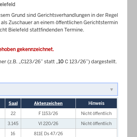
elefeld
esem Grund sind Gerichtsverhandlungen in der Regel
it als Zuschauer an einem öffentlichen Gerichtstermin
cht Bielefeld stattfindenden Termine.
gehoben gekennzeichnet.
 (z.B. „C123/26” statt „
10
C 123/26”) dargestellt.
Saal
Aktenzeichen
Hinweis
22
F 1153/26
Nicht öffentlich
3.145
VI 220/26
Nicht öffentlich
16
811E Ds 47/26