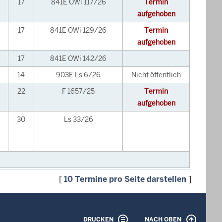
17
841E OWi 117/26
Termin
aufgehoben
17
841E OWi 129/26
Termin
aufgehoben
17
841E OWi 142/26
14
903E Ls 6/26
Nicht öffentlich
22
F 1657/25
Termin
aufgehoben
30
Ls 33/26
[
10 Termine pro Seite darstellen
]
DRUCKEN
NACH OBEN