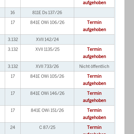
aufgehoben
16
811E Ds 137/26
17
841E OWi 106/26
Termin
aufgehoben
3.132
XVII 142/24
3.132
XVII 1135/25
Termin
aufgehoben
3.132
XVII 733/26
Nicht öffentlich
17
841E OWi 105/26
Termin
aufgehoben
17
841E OWi 146/26
Termin
aufgehoben
17
841E OWi 151/26
Termin
aufgehoben
24
C 87/25
Termin