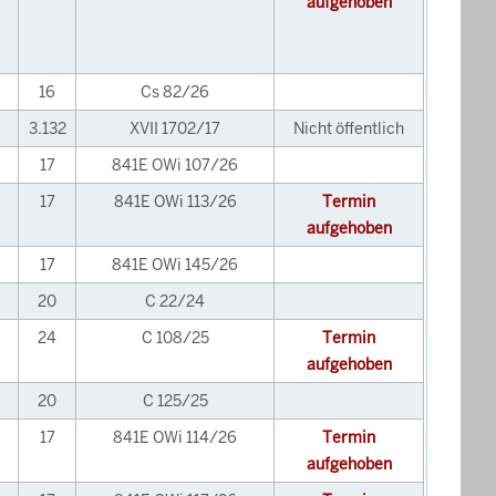
aufgehoben
16
Cs 82/26
3.132
XVII 1702/17
Nicht öffentlich
17
841E OWi 107/26
17
841E OWi 113/26
Termin
aufgehoben
17
841E OWi 145/26
20
C 22/24
24
C 108/25
Termin
aufgehoben
20
C 125/25
17
841E OWi 114/26
Termin
aufgehoben