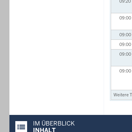
09:20
09:00
09:00
09:00
09:00
09:00
Weitere T
IM ÜBERBLICK
Justiz-Portal im Überblick:
INHALT