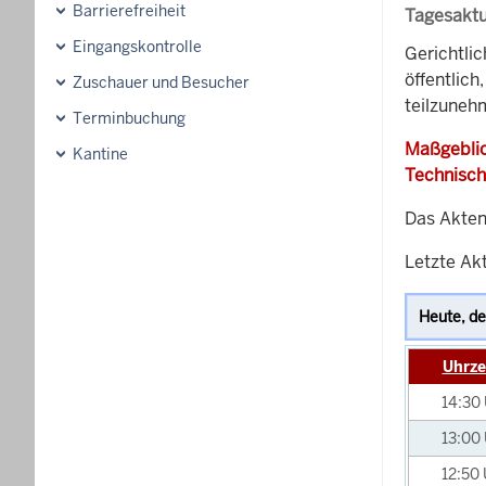
Barrierefreiheit
Tagesaktu
Eingangskontrolle
Gerichtli
öffentlich
Zuschauer und Besucher
teilzunehm
Terminbuchung
Maßgeblic
Kantine
Technisch
Das Akten
Letzte Akt
Uhrze
14:30
13:00
12:50