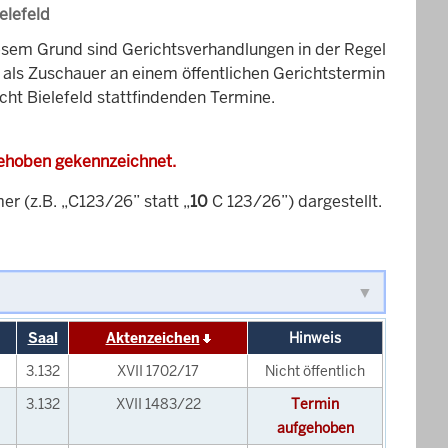
elefeld
esem Grund sind Gerichtsverhandlungen in der Regel
it als Zuschauer an einem öffentlichen Gerichtstermin
cht Bielefeld stattfindenden Termine.
gehoben gekennzeichnet.
 (z.B. „C123/26” statt „
10
C 123/26”) dargestellt.
Saal
Aktenzeichen
Hinweis
3.132
XVII 1702/17
Nicht öffentlich
3.132
XVII 1483/22
Termin
aufgehoben