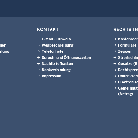
KONTAKT
RECHTS-I
E-Mail - Hinweis
Kostenrech
eher
Wegbeschreibung
Formulare
ilung
Telefonliste
Zeugen
Sprech- und Öffnungszeiten
Streitschl
Nachtbriefkasten
Gesetze (
Bankverbindung
Rechtspre
Impressum
Online-Ver
Elektronis
Gemeinnütz
(Antrag)