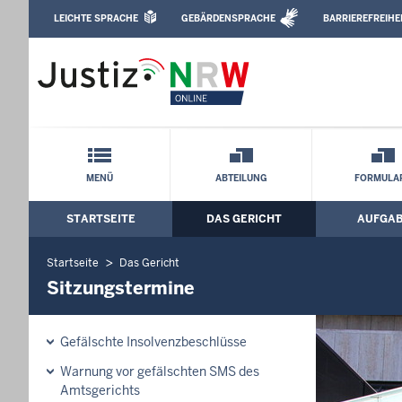
Direkt zum Inhalt
LEICHTE SPRACHE
GEBÄRDENSPRACHE
BARRIEREFREIHE
Leichte Sprache, Gebärdensprachenvideo u
Amtsgericht Bielefeld: Sitzungstermine
Schnellnavigation mit Volltext-Suche
MENÜ
ABTEILUNG
FORMULA
STARTSEITE
DAS GERICHT
AUFGA
Hauptmenü: Hauptnavigation
Startseite
Das Gericht
Sitzungstermine
Gefälschte Insolvenzbeschlüsse
Warnung vor gefälschten SMS des
Amtsgerichts