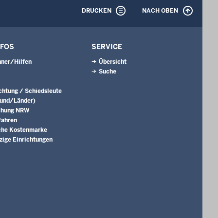
DRUCKEN
NACH OBEN
NFOS
SERVICE
ner/Hilfen
Übersicht
Suche
ichtung / Schiedsleute
Bund/Länder)
chung NRW
fahren
che Kostenmarke
ige Einrichtungen