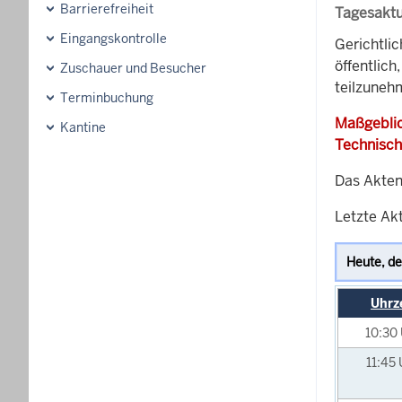
Barrierefreiheit
Tagesaktu
Eingangskontrolle
Gerichtli
öffentlich
Zuschauer und Besucher
teilzunehm
Terminbuchung
Maßgeblic
Kantine
Technisch
Das Akten
Letzte Akt
Uhrz
10:30
11:45