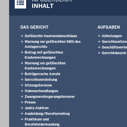
Justiz-Portal im Überblick:
INHALT
DAS GERICHT
AUFGABEN
Gefälschte Insolvenzbeschlüsse
Abteilungen
Warnung vor gefälschten SMS des
Gerichtsvollzi
Amtsgerichts
Geschäftsverte
Betrug mit gefälschten
Gerichtsbezirk
Kostenrechnungen
Warnung vor gefälschten
Kostenrechnungen
Betrügerische Anrufe
Gerichtsvorstellung
Sitzungstermine
Videoverhandlungen
Zwangsversteigerungs­termine
Presse
Justiz-Auktion
Ausbildung/Berufseinstieg
Praktikum und
Berufsfelderkundung