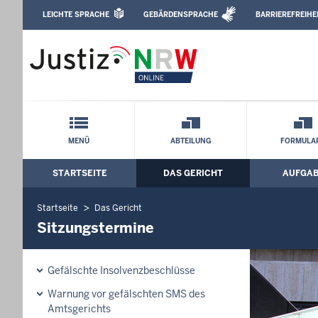
Direkt zum Inhalt
LEICHTE SPRACHE
GEBÄRDENSPRACHE
BARRIEREFREIHE
Leichte Sprache, Gebärdensprachenvideo u
Amtsgericht Bielefeld: Sitzungstermine
Schnellnavigation mit Volltext-Suche
MENÜ
ABTEILUNG
FORMULA
STARTSEITE
DAS GERICHT
AUFGA
Hauptmenü: Hauptnavigation
Startseite
Das Gericht
Sitzungstermine
Gefälschte Insolvenzbeschlüsse
Warnung vor gefälschten SMS des
Amtsgerichts