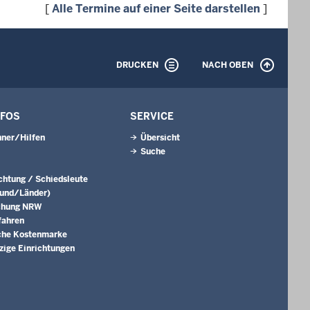
[
Alle Termine auf einer Seite darstellen
]
DRUCKEN
NACH OBEN
NFOS
SERVICE
ner/Hilfen
Übersicht
Suche
ichtung / Schiedsleute
Bund/Länder)
chung NRW
fahren
che Kostenmarke
ige Einrichtungen