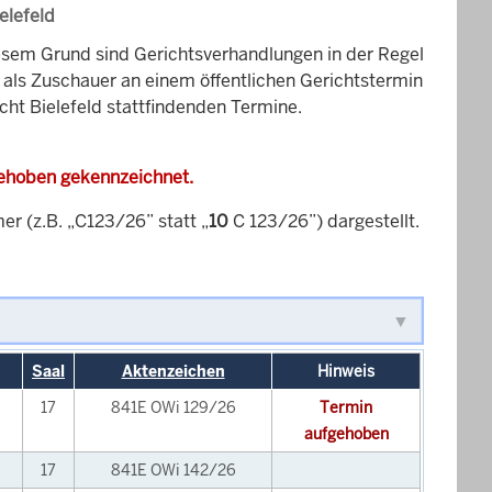
elefeld
esem Grund sind Gerichtsverhandlungen in der Regel
it als Zuschauer an einem öffentlichen Gerichtstermin
cht Bielefeld stattfindenden Termine.
gehoben gekennzeichnet.
 (z.B. „C123/26” statt „
10
C 123/26”) dargestellt.
Saal
Aktenzeichen
Hinweis
17
841E OWi 129/26
Termin
aufgehoben
17
841E OWi 142/26