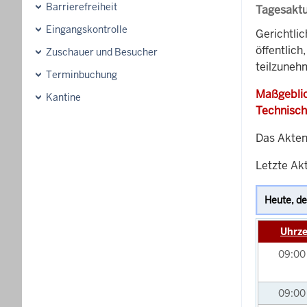
Barrierefreiheit
Tagesaktu
Eingangskontrolle
Gerichtli
öffentlich
Zuschauer und Besucher
teilzunehm
Terminbuchung
Maßgeblic
Kantine
Technisch
Das Akten
Letzte Akt
Uhrze
09:0
09:0