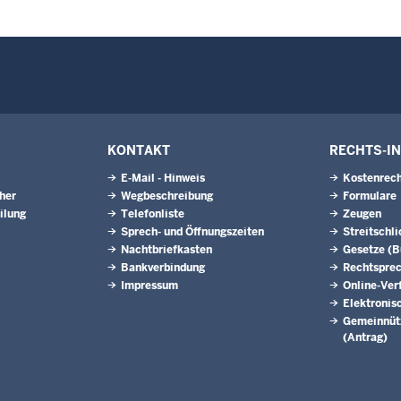
KONTAKT
RECHTS-I
E-Mail - Hinweis
Kostenrech
eher
Wegbeschreibung
Formulare
ilung
Telefonliste
Zeugen
Sprech- und Öffnungszeiten
Streitschl
Nachtbriefkasten
Gesetze (
Bankverbindung
Rechtspre
Impressum
Online-Ver
Elektronis
Gemeinnütz
(Antrag)