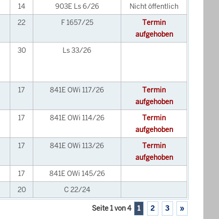
14
903E Ls 6/26
Nicht öffentlich
22
F 1657/25
Termin
aufgehoben
30
Ls 33/26
17
841E OWi 117/26
Termin
aufgehoben
17
841E OWi 114/26
Termin
aufgehoben
17
841E OWi 113/26
Termin
aufgehoben
17
841E OWi 145/26
20
C 22/24
Seite 1 von 4
1
2
3
»