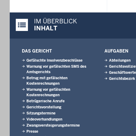
IM ÜBERBLICK
Justiz-Portal im Überblick:
INHALT
DAS GERICHT
AUFGABEN
Gefälschte Insolvenzbeschlüsse
Abteilungen
Warnung vor gefälschten SMS des
Gerichtsvollzi
Amtsgerichts
Geschäftsverte
Betrug mit gefälschten
Gerichtsbezirk
Kostenrechnungen
Warnung vor gefälschten
Kostenrechnungen
Betrügerische Anrufe
Gerichtsvorstellung
Sitzungstermine
Videoverhandlungen
Zwangsversteigerungs­termine
Presse