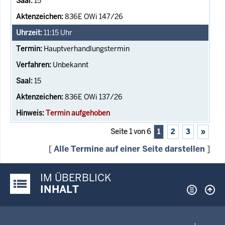
15
836E OWi 147/26
11:15
Uhr
Hauptverhandlungstermin
Unbekannt
15
836E OWi 137/26
Termin aufgehoben
Seite 1 von 6
1
2
3
»
[
Alle Termine auf einer Seite darstellen
]
IM ÜBERBLICK
Justiz-Portal im Überblick:
INHALT