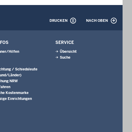
DRUCKEN
NACH OBEN
NFOS
SERVICE
ner/Hilfen
Übersicht
Suche
ichtung / Schiedsleute
Bund/Länder)
chung NRW
fahren
che Kostenmarke
ige Einrichtungen