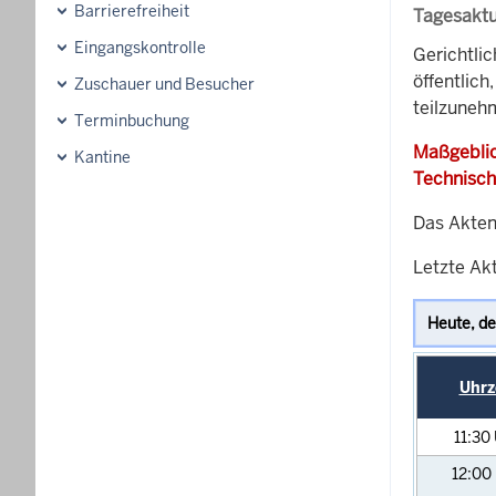
Barrierefreiheit
Tagesaktu
Eingangskontrolle
Gerichtli
öffentlich
Zuschauer und Besucher
teilzunehm
Terminbuchung
Maßgeblic
Kantine
Technisch
Das Akten
Letzte Ak
Uhrz
11:30
12:00