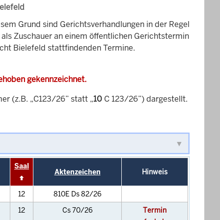
elefeld
esem Grund sind Gerichtsverhandlungen in der Regel
it als Zuschauer an einem öffentlichen Gerichtstermin
cht Bielefeld stattfindenden Termine.
gehoben gekennzeichnet.
 (z.B. „C123/26” statt „
10
C 123/26”) dargestellt.
Saal
Aktenzeichen
Hinweis
12
810E Ds 82/26
12
Cs 70/26
Termin