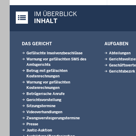
IM ÜBERBLICK
Justiz-Portal im Überblick:
INHALT
DAS GERICHT
AUFGABEN
Gefälschte Insolvenzbeschlüsse
Abteilungen
Warnung vor gefälschten SMS des
Gerichtsvollzi
Amtsgerichts
Geschäftsverte
Betrug mit gefälschten
Gerichtsbezirk
Kostenrechnungen
Warnung vor gefälschten
Kostenrechnungen
Betrügerische Anrufe
Gerichtsvorstellung
Sitzungstermine
Videoverhandlungen
Zwangsversteigerungs­termine
Presse
Justiz-Auktion