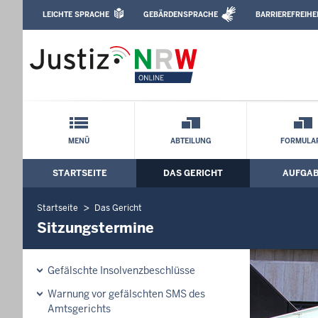
Direkt zum Inhalt
LEICHTE SPRACHE
GEBÄRDENSPRACHE
BARRIEREFREIHE
Leichte Sprache, Gebärdensprachenvideo u
Amtsgericht Bielefeld: Sitzungstermine
Schnellnavigation mit Volltext-Suche
MENÜ
ABTEILUNG
FORMULA
STARTSEITE
DAS GERICHT
AUFGA
Hauptmenü: Hauptnavigation
Startseite
Das Gericht
Sitzungstermine
Gefälschte Insolvenzbeschlüsse
Warnung vor gefälschten SMS des
Amtsgerichts