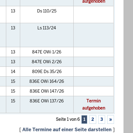
aufgehoben
13
Ds 110/25
13
Ls 113/24
13
847E OWi 1/26
13
847E OWi 2/26
14
809E Ds 35/26
15
836E OWi 164/26
15
836E OWi 147/26
15
836E OWi 137/26
Termin
aufgehoben
Seite 1 von 6
1
2
3
»
[
Alle Termine auf einer Seite darstellen
]