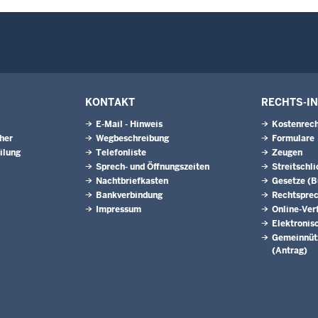
KONTAKT
RECHTS-I
E-Mail - Hinweis
Kostenrech
eher
Wegbeschreibung
Formulare
ilung
Telefonliste
Zeugen
Sprech- und Öffnungszeiten
Streitschl
Nachtbriefkasten
Gesetze (
Bankverbindung
Rechtspre
Impressum
Online-Ver
Elektronis
Gemeinnütz
(Antrag)