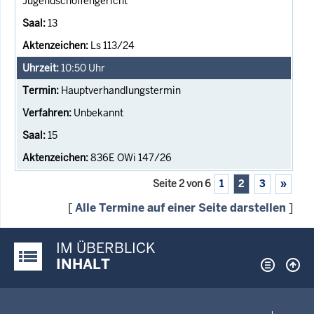
Jugendschöffengericht
13
Ls 113/24
10:50
Uhr
Hauptverhandlungstermin
Unbekannt
15
836E OWi 147/26
Seite 2 von 6
1
2
3
»
[
Alle Termine auf einer Seite darstellen
]
IM ÜBERBLICK
Justiz-Portal im Überblick:
INHALT