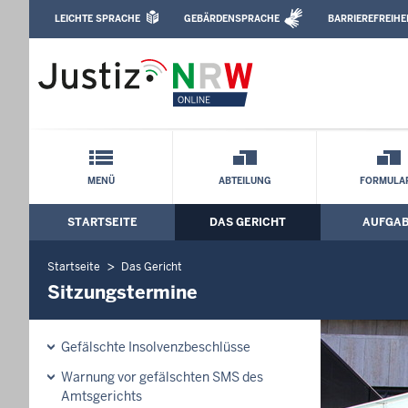
Direkt zum Inhalt
LEICHTE SPRACHE
GEBÄRDENSPRACHE
BARRIEREFREIHE
Leichte Sprache, Gebärdensprachenvideo u
Amtsgericht Bielefeld: Sitzungstermine
Schnellnavigation mit Volltext-Suche
MENÜ
ABTEILUNG
FORMULA
STARTSEITE
DAS GERICHT
AUFGA
Hauptmenü: Hauptnavigation
Startseite
Das Gericht
Sitzungstermine
Gefälschte Insolvenzbeschlüsse
Warnung vor gefälschten SMS des
Amtsgerichts