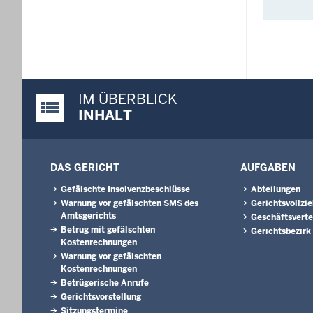
IM ÜBERBLICK
Justiz-Portal im Überblick:
INHALT
DAS GERICHT
AUFGABEN
Gefälschte Insolvenzbeschlüsse
Abteilungen
Warnung vor gefälschten SMS des
Gerichtsvollzi
Amtsgerichts
Geschäftsverte
Betrug mit gefälschten
Gerichtsbezirk
Kostenrechnungen
Warnung vor gefälschten
Kostenrechnungen
Betrügerische Anrufe
Gerichtsvorstellung
Sitzungstermine