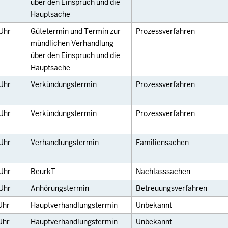
über den Einspruch und die
Hauptsache
Uhr
Gütetermin und Termin zur
Prozessverfahren
mündlichen Verhandlung
über den Einspruch und die
Hauptsache
Uhr
Verkündungstermin
Prozessverfahren
Uhr
Verkündungstermin
Prozessverfahren
Uhr
Verhandlungstermin
Familiensachen
Uhr
BeurkT
Nachlasssachen
Uhr
Anhörungstermin
Betreuungsverfahren
Uhr
Hauptverhandlungstermin
Unbekannt
Uhr
Hauptverhandlungstermin
Unbekannt