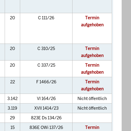
20
C 111/26
Termin
aufgehoben
20
C 310/25
Termin
aufgehoben
20
C 337/25
Termin
aufgehoben
22
F 1466/26
Termin
aufgehoben
3.142
VI 164/26
Nicht öffentlich
3.119
XVII 1414/23
Nicht öffentlich
29
823E Ds 134/26
15
836E OWi 137/26
Termin