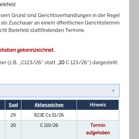
elefeld
esem Grund sind Gerichtsverhandlungen in der Regel
it als Zuschauer an einem öffentlichen Gerichtstermin
cht Bielefeld stattfindenden Termine.
gehoben gekennzeichnet.
 (z.B. „C123/26” statt „
10
C 123/26”) dargestellt.
Saal
Aktenzeichen
Hinweis
29
823E Cs 51/26
20
C 110/26
Termin
aufgehoben