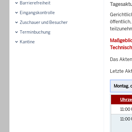
Barrierefreiheit
Tagesaktu
Eingangskontrolle
Gerichtli
öffentlich
Zuschauer und Besucher
teilzunehm
Terminbuchung
Maßgeblic
Kantine
Technisch
Das Akten
Letzte Akt
Uhrze
11:00
11:00