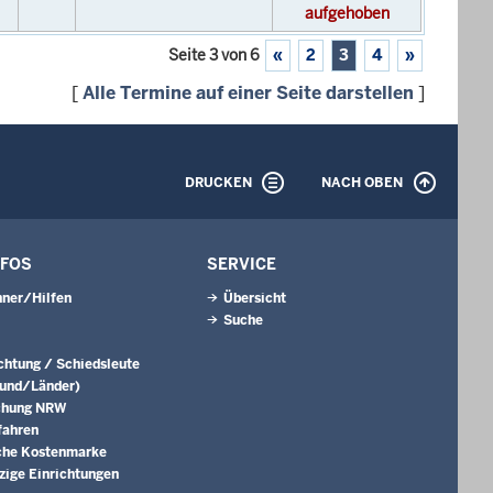
aufgehoben
Seite 3 von 6
«
2
3
4
»
[
Alle Termine auf einer Seite darstellen
]
DRUCKEN
NACH OBEN
NFOS
SERVICE
ner/Hilfen
Übersicht
Suche
ichtung / Schiedsleute
Bund/Länder)
chung NRW
fahren
che Kostenmarke
ige Einrichtungen