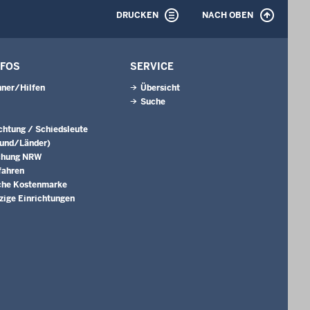
DRUCKEN
NACH OBEN
NFOS
SERVICE
ner/Hilfen
Übersicht
Suche
ichtung / Schiedsleute
Bund/Länder)
chung NRW
fahren
che Kostenmarke
ige Einrichtungen