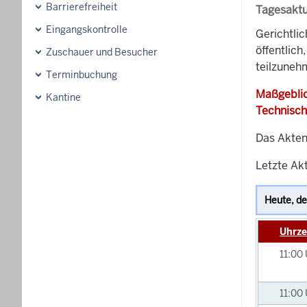
Barrierefreiheit
Tagesaktu
Eingangskontrolle
Gerichtli
öffentlich
Zuschauer und Besucher
teilzunehm
Terminbuchung
Maßgeblic
Kantine
Technisch
Das Akten
Letzte Akt
Uhrze
11:00
11:00