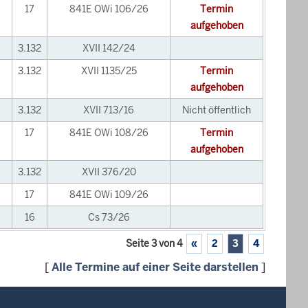
17
841E OWi 106/26
Termin
aufgehoben
3.132
XVII 142/24
3.132
XVII 1135/25
Termin
aufgehoben
3.132
XVII 713/16
Nicht öffentlich
17
841E OWi 108/26
Termin
aufgehoben
3.132
XVII 376/20
17
841E OWi 109/26
16
Cs 73/26
Seite 3 von 4
«
2
3
4
[
Alle Termine auf einer Seite darstellen
]