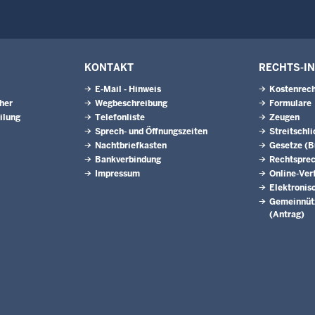
KONTAKT
RECHTS-I
E-Mail - Hinweis
Kostenrech
eher
Wegbeschreibung
Formulare
ilung
Telefonliste
Zeugen
Sprech- und Öffnungszeiten
Streitschl
Nachtbriefkasten
Gesetze (
Bankverbindung
Rechtspre
Impressum
Online-Ver
Elektronis
Gemeinnütz
(Antrag)