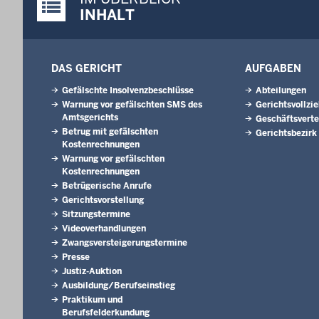
Justiz-Portal im Überblick:
INHALT
DAS GERICHT
AUFGABEN
Gefälschte Insolvenzbeschlüsse
Abteilungen
Warnung vor gefälschten SMS des
Gerichtsvollzi
Amtsgerichts
Geschäftsverte
Betrug mit gefälschten
Gerichtsbezirk
Kostenrechnungen
Warnung vor gefälschten
Kostenrechnungen
Betrügerische Anrufe
Gerichtsvorstellung
Sitzungstermine
Videoverhandlungen
Zwangsversteigerungs­termine
Presse
Justiz-Auktion
Ausbildung/Berufseinstieg
Praktikum und
Berufsfelderkundung