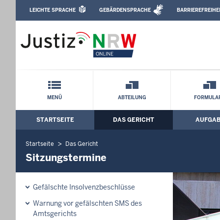
Direkt zum Inhalt
LEICHTE SPRACHE
GEBÄRDENSPRACHE
BARRIEREFREIHE
Leichte Sprache, Gebärdensprachenvideo u
Amtsgericht Bielefeld: Sitzungstermine
Schnellnavigation mit Volltext-Suche
MENÜ
ABTEILUNG
FORMULA
STARTSEITE
DAS GERICHT
AUFGA
Hauptmenü: Hauptnavigation
Startseite
Das Gericht
Sitzungstermine
Gefälschte Insolvenzbeschlüsse
Warnung vor gefälschten SMS des
Amtsgerichts