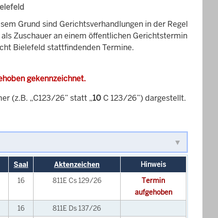
elefeld
esem Grund sind Gerichtsverhandlungen in der Regel
it als Zuschauer an einem öffentlichen Gerichtstermin
cht Bielefeld stattfindenden Termine.
gehoben gekennzeichnet.
 (z.B. „C123/26” statt „
10
C 123/26”) dargestellt.
Saal
Aktenzeichen
Hinweis
16
811E Cs 129/26
Termin
aufgehoben
16
811E Ds 137/26