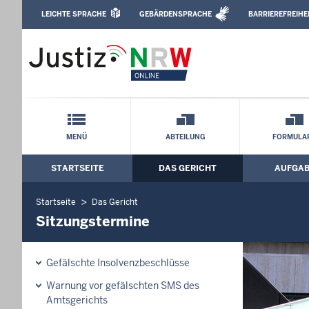
Direkt zum Inhalt
LEICHTE SPRACHE
GEBÄRDENSPRACHE
BARRIEREFREIHE
Leichte Sprache, Gebärdensprachenvideo u
Amtsgericht Bielefeld: Sitzungstermine
Schnellnavigation mit Volltext-Suche
MENÜ
ABTEILUNG
FORMULA
STARTSEITE
DAS GERICHT
AUFGA
Hauptmenü: Hauptnavigation
Startseite
Das Gericht
Sitzungstermine
Gefälschte Insolvenzbeschlüsse
Warnung vor gefälschten SMS des
Amtsgerichts