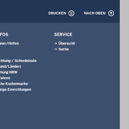
DRUCKEN
NACH OBEN
NFOS
SERVICE
ner/Hilfen
Übersicht
Suche
ichtung / Schiedsleute
Bund/Länder)
chung NRW
fahren
che Kostenmarke
ige Einrichtungen