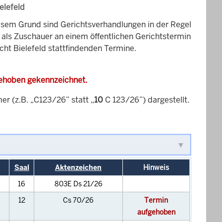
elefeld
esem Grund sind Gerichtsverhandlungen in der Regel
it als Zuschauer an einem öffentlichen Gerichtstermin
cht Bielefeld stattfindenden Termine.
gehoben gekennzeichnet.
 (z.B. „C123/26” statt „
10
C 123/26”) dargestellt.
Saal
Aktenzeichen
Hinweis
16
803E Ds 21/26
12
Cs 70/26
Termin
aufgehoben