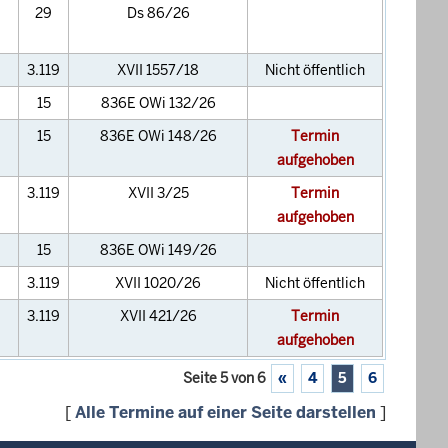
29
Ds 86/26
3.119
XVII 1557/18
Nicht öffentlich
15
836E OWi 132/26
15
836E OWi 148/26
Termin
aufgehoben
3.119
XVII 3/25
Termin
aufgehoben
15
836E OWi 149/26
3.119
XVII 1020/26
Nicht öffentlich
3.119
XVII 421/26
Termin
aufgehoben
Seite 5 von 6
«
4
5
6
[
Alle Termine auf einer Seite darstellen
]