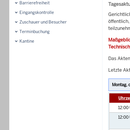
Barrierefreiheit
Tagesaktu
Eingangskontrolle
Gerichtli
öffentlich
Zuschauer und Besucher
teilzunehm
Terminbuchung
Maßgeblic
Kantine
Technisch
Das Akten
Letzte Akt
Uhrze
12:00
12:00