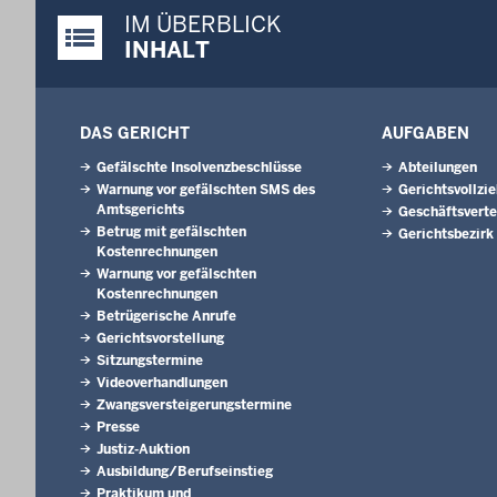
IM ÜBERBLICK
Justiz-Portal im Überblick:
INHALT
DAS GERICHT
AUFGABEN
Gefälschte Insolvenzbeschlüsse
Abteilungen
Warnung vor gefälschten SMS des
Gerichtsvollzi
Amtsgerichts
Geschäftsverte
Betrug mit gefälschten
Gerichtsbezirk
Kostenrechnungen
Warnung vor gefälschten
Kostenrechnungen
Betrügerische Anrufe
Gerichtsvorstellung
Sitzungstermine
Videoverhandlungen
Zwangsversteigerungs­termine
Presse
Justiz-Auktion
Ausbildung/Berufseinstieg
Praktikum und