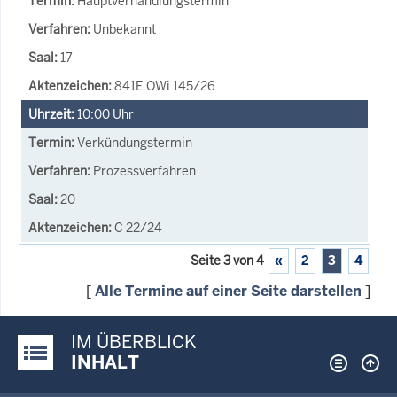
Hauptverhandlungstermin
Unbekannt
17
841E OWi 145/26
10:00
Uhr
Verkündungstermin
Prozessverfahren
20
C 22/24
Seite 3 von 4
«
2
3
4
[
Alle Termine auf einer Seite darstellen
]
IM ÜBERBLICK
Justiz-Portal im Überblick:
INHALT