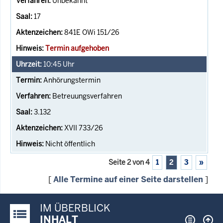
Unbekannt
17
841E OWi 151/26
Termin aufgehoben
10:45
Uhr
Anhörungstermin
Betreuungsverfahren
3.132
XVII 733/26
Nicht öffentlich
Seite 2 von 4
1
2
3
»
[
Alle Termine auf einer Seite darstellen
]
IM ÜBERBLICK
Justiz-Portal im Überblick:
INHALT