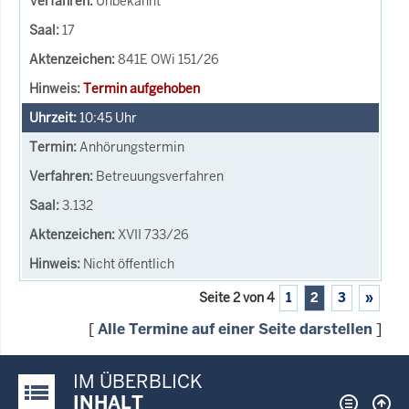
Unbekannt
17
841E OWi 151/26
Termin aufgehoben
10:45
Uhr
Anhörungstermin
Betreuungsverfahren
3.132
XVII 733/26
Nicht öffentlich
Seite 2 von 4
1
2
3
»
[
Alle Termine auf einer Seite darstellen
]
IM ÜBERBLICK
Justiz-Portal im Überblick:
INHALT