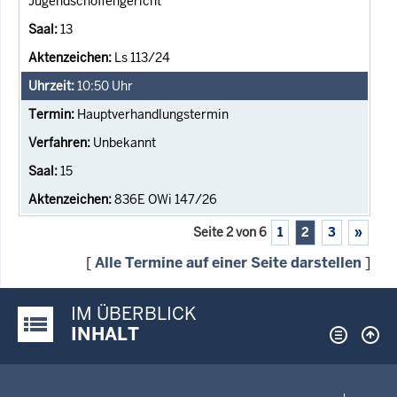
Jugendschöffengericht
13
Ls 113/24
10:50
Uhr
Hauptverhandlungstermin
Unbekannt
15
836E OWi 147/26
Seite 2 von 6
1
2
3
»
[
Alle Termine auf einer Seite darstellen
]
IM ÜBERBLICK
Justiz-Portal im Überblick:
INHALT