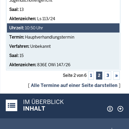
Jugendschöffengericht
13
Ls 113/24
10:50
Uhr
Hauptverhandlungstermin
Unbekannt
15
836E OWi 147/26
Seite 2 von 6
1
2
3
»
[
Alle Termine auf einer Seite darstellen
]
IM ÜBERBLICK
Justiz-Portal im Überblick:
INHALT