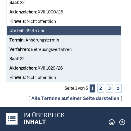
22
XVII 1000/26
Nicht öffentlich
09:45
Uhr
Anhörungstermin
Betreuungsverfahren
22
XVII 1029/26
Nicht öffentlich
Seite 1 von 6
1
2
3
»
[
Alle Termine auf einer Seite darstellen
]
IM ÜBERBLICK
Justiz-Portal im Überblick:
INHALT