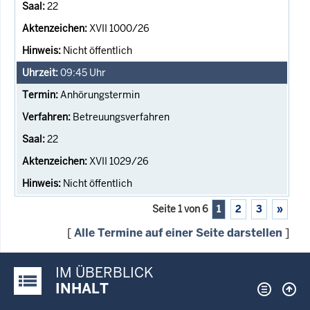
22
XVII 1000/26
Nicht öffentlich
09:45
Uhr
Anhörungstermin
Betreuungsverfahren
22
XVII 1029/26
Nicht öffentlich
Seite 1 von 6
1
2
3
»
[
Alle Termine auf einer Seite darstellen
]
IM ÜBERBLICK
Justiz-Portal im Überblick:
INHALT