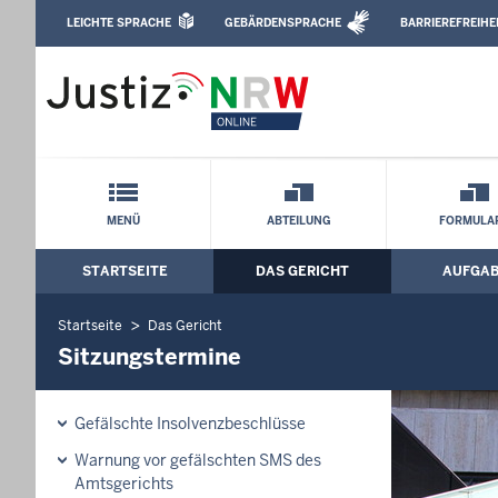
Direkt zum Inhalt
LEICHTE SPRACHE
GEBÄRDENSPRACHE
BARRIEREFREIHE
Leichte Sprache, Gebärdensprachenvideo u
Amtsgericht Bielefeld: Sitzungstermine
Schnellnavigation mit Volltext-Suche
MENÜ
ABTEILUNG
FORMULA
STARTSEITE
DAS GERICHT
AUFGA
Hauptmenü: Hauptnavigation
Startseite
Das Gericht
Sitzungstermine
Gefälschte Insolvenzbeschlüsse
Warnung vor gefälschten SMS des
Amtsgerichts