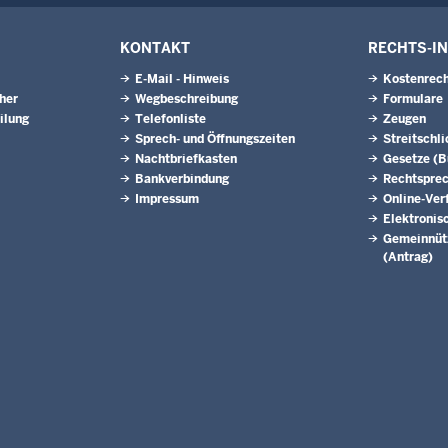
KONTAKT
RECHTS-I
E-Mail - Hinweis
Kostenrech
eher
Wegbeschreibung
Formulare
ilung
Telefonliste
Zeugen
Sprech- und Öffnungszeiten
Streitschl
Nachtbriefkasten
Gesetze (
Bankverbindung
Rechtspre
Impressum
Online-Ver
Elektronis
Gemeinnütz
(Antrag)