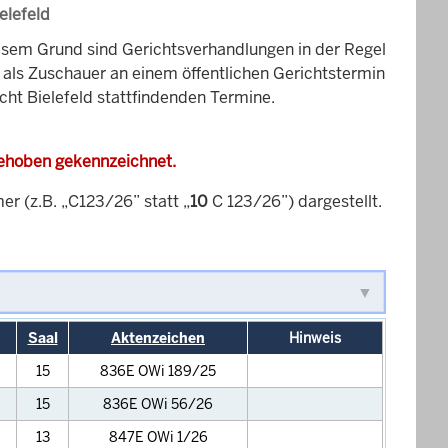
elefeld
esem Grund sind Gerichtsverhandlungen in der Regel
it als Zuschauer an einem öffentlichen Gerichtstermin
cht Bielefeld stattfindenden Termine.
gehoben gekennzeichnet.
 (z.B. „C123/26” statt „
10
C 123/26”) dargestellt.
Saal
Aktenzeichen
Hinweis
15
836E OWi 189/25
15
836E OWi 56/26
13
847E OWi 1/26