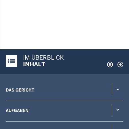
IM ÜBERBLICK
Justiz-Portal im Überblick:
INHALT
DAS GERICHT
AUFGABEN