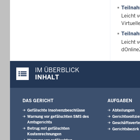
Teilnah
Leicht 
Virtuel
Teilnah
Leicht 
dOnline
IM ÜBERBLICK
Justiz-Portal im Überblick:
INHALT
DAS GERICHT
AUFGABEN
Gefälschte Insolvenzbeschlüsse
Abteilungen
Warnung vor gefälschten SMS des
Gerichtsvollzi
Amtsgerichts
Geschäftsverte
Betrug mit gefälschten
Gerichtsbezirk
Kostenrechnungen