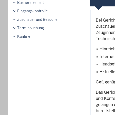
Barrierefreiheit
Eingangskontrolle
Zuschauer und Besucher
Bei Geric
Zuschauer
Terminbuchung
Zeuginnen
Kantine
Technisch
Hinreich
Interne
Headset
Aktuell
Ggf.
genüg
Das Geric
und Konfe
gelangen 
bereitstell