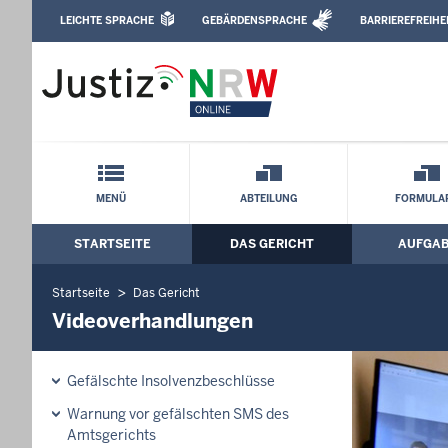
Direkt zum Inhalt
LEICHTE SPRACHE
GEBÄRDENSPRACHE
BARRIEREFREIHE
Leichte Sprache, Gebärdensprachenvideo u
Amtsgericht Bielefeld: Videoverhandlu
Schnellnavigation mit Volltext-Suche
MENÜ
ABTEILUNG
FORMULA
STARTSEITE
DAS GERICHT
AUFGA
Hauptmenü: Hauptnavigation
Startseite
Das Gericht
Videoverhandlungen
Gefälschte Insolvenzbeschlüsse
Warnung vor gefälschten SMS des
Amtsgerichts