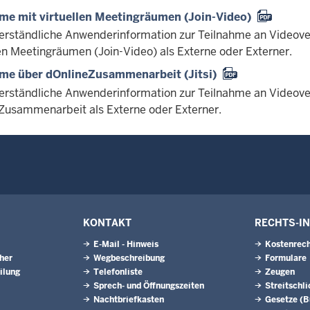
me mit virtuellen Meetingräumen (Join-Video)
verständliche Anwenderinformation zur Teilnahme an Videov
len Meetingräumen (Join-Video) als Externe oder Externer.
me über dOnlineZusammenarbeit (Jitsi)
verständliche Anwenderinformation zur Teilnahme an Videov
Zusammenarbeit als Externe oder Externer.
KONTAKT
RECHTS-I
E-Mail - Hinweis
Kostenrech
eher
Wegbeschreibung
Formulare
ilung
Telefonliste
Zeugen
Sprech- und Öffnungszeiten
Streitschl
Nachtbriefkasten
Gesetze (