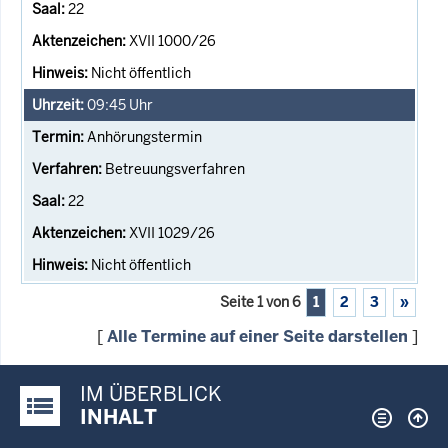
22
XVII 1000/26
Nicht öffentlich
09:45
Uhr
Anhörungstermin
Betreuungsverfahren
22
XVII 1029/26
Nicht öffentlich
Seite 1 von 6
1
2
3
»
[
Alle Termine auf einer Seite darstellen
]
IM ÜBERBLICK
Justiz-Portal im Überblick:
INHALT