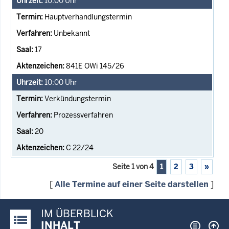
10:00
Uhr
Hauptverhandlungstermin
Unbekannt
17
841E OWi 145/26
10:00
Uhr
Verkündungstermin
Prozessverfahren
20
C 22/24
Seite 1 von 4
1
2
3
»
[
Alle Termine auf einer Seite darstellen
]
IM ÜBERBLICK
Justiz-Portal im Überblick:
INHALT