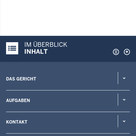
IM ÜBERBLICK
Justiz-Portal im Überblick:
INHALT
DAS GERICHT
AUFGABEN
KONTAKT