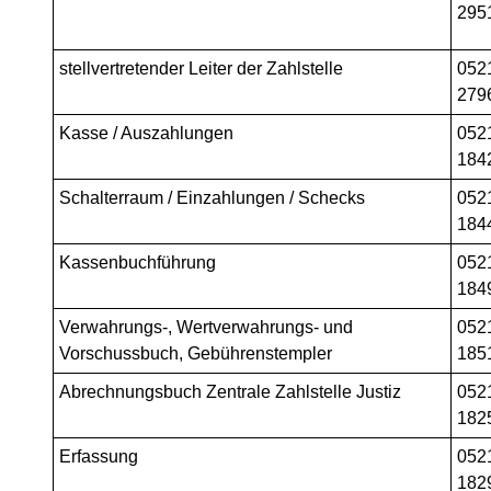
295
stellvertretender Leiter der Zahlstelle
052
279
Kasse / Auszahlungen
052
184
Schalterraum / Einzahlungen / Schecks
052
184
Kassenbuchführung
052
184
Verwahrungs-, Wertverwahrungs- und
052
Vorschussbuch, Gebührenstempler
185
Abrechnungsbuch Zentrale Zahlstelle Justiz
052
182
Erfassung
052
182