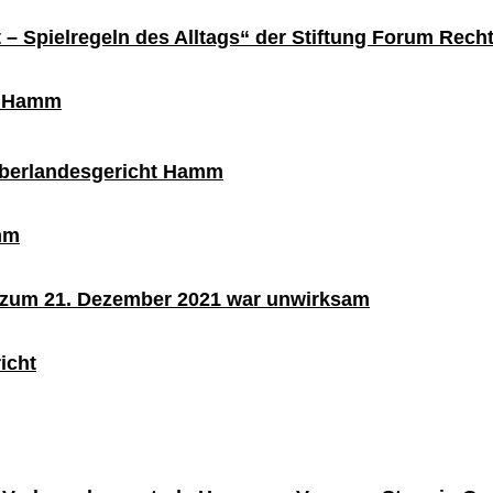
t – Spielregeln des Alltags“ der Stiftung Forum R
25
4 , 33605 Bielefeld, Stieghorst
t Hamm
berlandesgericht Hamm
mm
n zum 21. Dezember 2021 war unwirksam
icht