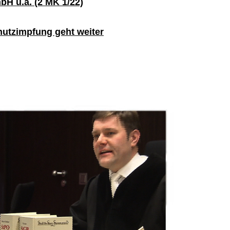
H u.a. (2 MK 1/22)
hutzimpfung geht weiter