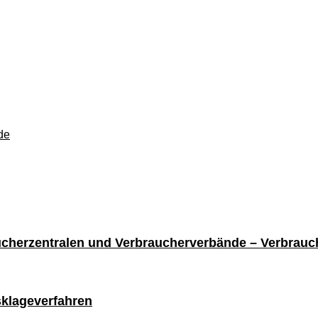
de
he
ucherzentralen und Verbraucherverbände – Verbrauch
klageverfahren