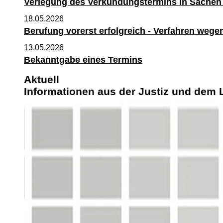
Verlegung des Verkündungstermins in Sachen 
26. Nov. 2026, 10:00 Uhr
18.05.2026
Doppelhaushälfte
Berufung vorerst erfolgreich - Verfahren we
Am Rehwinkel 29 b, 00000
13.05.2026
455.000,00 €
Bekanntgabe eines Termins
Letzte Aktualisierung:
Aktuell
Heute, 05:08 Uhr
Informationen aus der Justiz und dem 