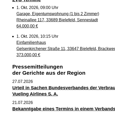
10. Aug. 2026, 09:00 Uhr
1. Okt. 2026, 09:00 Uhr
BeurkT
Garage, Eigentumswohnung (1 bis 2 Zimmer)
Nachlasssachen - VI 184/26
Rheinallee 117, 33689 Bielefeld, Sennestadt
Nicht öffentlich
64.000,00 €
10. Aug. 2026, 09:00 Uhr
1. Okt. 2026, 10:15 Uhr
Verpflichtung des Betreuers
Einfamilienhaus
Betreuungsverfahren - XVII 567/26
Gelsenkirchener Straße 11, 33647 Bielefeld, Brackwe
Nicht öffentlich
373.000,00 €
10. Aug. 2026, 09:15 Uhr
8. Okt. 2026, 09:00 Uhr
Pressemitteilungen
BeurkT
Kfz-Stellplatz, Eigentumswohnung (ab 5 Zimmer)
der Gerichte aus der Region
Nachlasssachen - VI 98/26
Hermann-Schäffer-Straße, 33611 Bielefeld, Schildesc
Nicht öffentlich
27.07.2026
285.000,00 €
Urteil in Sachen Bundesverbandes der Verbra
10. Aug. 2026, 09:30 Uhr
Vueling Airlines S. A.
8. Okt. 2026, 10:15 Uhr
Fortsetzungstermin
Eigentumswohnung (1 bis 2 Zimmer)
Unbekannt - 823E Ds 100/26
21.07.2026
Lohmannsweg 92, 33659 Bielefeld, Senne
Bekanntgabe eines Termins in einem Verbands
158.000,00 €
10. Aug. 2026, 09:30 Uhr